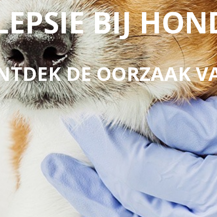
LEPSIE BIJ HO
NTDEK DE OORZAAK V