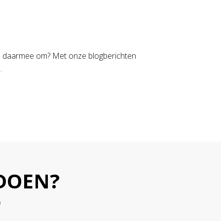
 ga je daarmee om? Met onze blogberichten
.
DOEN?
D